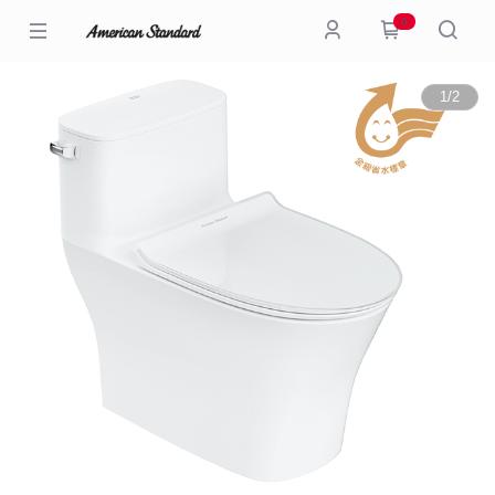
0
1
/
2