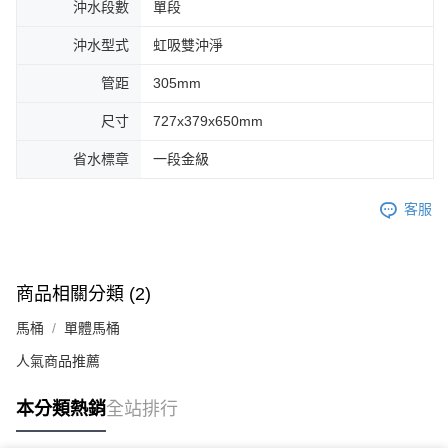
沖水段數
單段
沖水型式
虹吸雙沖淨
管距
305mm
尺寸
727x379x650mm
省水標章
一段金級
客服
商品相關分類 (2)
馬桶
單體馬桶
人氣商品推薦
本分類熱銷
全站排行