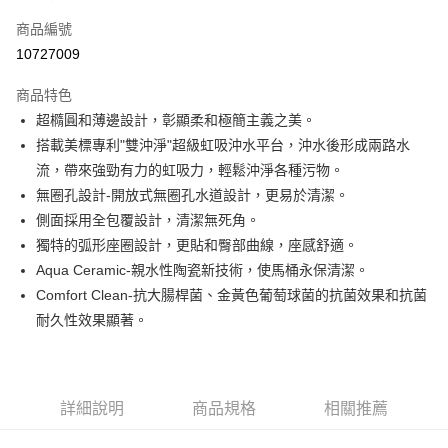
信用卡一次付款
商品編號
信用卡分期付款
10727009
3 期 0 利率 每期
NT$10,756
21家銀行
商品特色
6 期 0 利率 每期
NT$5,378
21家銀行
合作金庫商業銀行
第一商業銀行
超橢圓和薄邊設計，彰顯柔和極簡主義之美。
華南商業銀行
彰化商業銀行
12 期 0 利率 每期
NT$2,689
21家銀行
合作金庫商業銀行
第一商業銀行
搭載美標專利"雙沖淨"超級虹吸沖水平台，沖水後形成兩路水
上海商業儲蓄銀行
台北富邦商業銀行
華南商業銀行
彰化商業銀行
合作金庫商業銀行
第一商業銀行
LINE Pay
國泰世華商業銀行
兆豐國際商業銀行
流，帶來強勁有力的虹吸力，輕鬆沖淨各種污物。
上海商業儲蓄銀行
台北富邦商業銀行
華南商業銀行
彰化商業銀行
臺灣中小企業銀行
台中商業銀行
無圈孔設計-開放式無圈孔水道設計，更易於清潔。
國泰世華商業銀行
兆豐國際商業銀行
Apple Pay
上海商業儲蓄銀行
台北富邦商業銀行
匯豐（台灣）商業銀行
華泰商業銀行
臺灣中小企業銀行
台中商業銀行
側面採用全包覆設計，清潔無死角。
國泰世華商業銀行
兆豐國際商業銀行
聯邦商業銀行
遠東國際商業銀行
匯豐（台灣）商業銀行
華泰商業銀行
街口支付
獨特的弧形座圈設計，更貼和臀部曲線，座感舒適。
臺灣中小企業銀行
台中商業銀行
元大商業銀行
永豐商業銀行
聯邦商業銀行
遠東國際商業銀行
匯豐（台灣）商業銀行
華泰商業銀行
Aqua Ceramic-親水性陶瓷新技術，使馬桶永保清潔。
玉山商業銀行
星展（台灣）商業銀行
ATM付款
元大商業銀行
永豐商業銀行
聯邦商業銀行
遠東國際商業銀行
Comfort Clean-抗大腸桿菌、金黃色葡萄球菌的抗菌效果和抗菌
台新國際商業銀行
中國信託商業銀行
玉山商業銀行
星展（台灣）商業銀行
元大商業銀行
永豐商業銀行
台灣樂天信用卡公司
耐久性效果顯著。
台新國際商業銀行
中國信託商業銀行
運送方式
玉山商業銀行
星展（台灣）商業銀行
台灣樂天信用卡公司
台新國際商業銀行
中國信託商業銀行
約定時間專車專送
台灣樂天信用卡公司
免運費
詳細說明
商品規格
相關推薦