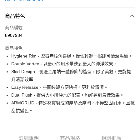
信用卡分期付款
3 期 0 利率 每期
NT$7,933
21家銀行
商品特色
6 期 0 利率 每期
NT$3,966
21家銀行
合作金庫商業銀行
第一商業銀行
商品編號
華南商業銀行
彰化商業銀行
12 期 0 利率 每期
NT$1,983
21家銀行
合作金庫商業銀行
第一商業銀行
8907984
上海商業儲蓄銀行
台北富邦商業銀行
華南商業銀行
彰化商業銀行
合作金庫商業銀行
第一商業銀行
LINE Pay
國泰世華商業銀行
兆豐國際商業銀行
上海商業儲蓄銀行
台北富邦商業銀行
商品特色
華南商業銀行
彰化商業銀行
臺灣中小企業銀行
台中商業銀行
國泰世華商業銀行
兆豐國際商業銀行
Hygiene Rim - 瓷器無稜角邊緣，僅需輕輕一擦即可清潔馬桶。
街口支付
上海商業儲蓄銀行
台北富邦商業銀行
匯豐（台灣）商業銀行
華泰商業銀行
臺灣中小企業銀行
台中商業銀行
國泰世華商業銀行
兆豐國際商業銀行
Double Vortex - 以最小的用水量達到最大的沖淨效果。
聯邦商業銀行
遠東國際商業銀行
匯豐（台灣）商業銀行
華泰商業銀行
ATM付款
臺灣中小企業銀行
台中商業銀行
元大商業銀行
永豐商業銀行
Skirt Design - 側邊至尾端一體修飾的造型，除了美觀，更能提
聯邦商業銀行
遠東國際商業銀行
匯豐（台灣）商業銀行
華泰商業銀行
玉山商業銀行
星展（台灣）商業銀行
升清潔效率。
元大商業銀行
永豐商業銀行
聯邦商業銀行
遠東國際商業銀行
運送方式
台新國際商業銀行
中國信託商業銀行
玉山商業銀行
星展（台灣）商業銀行
Easy Release - 座圈裝卸方便快捷，更利於清潔。
元大商業銀行
永豐商業銀行
台灣樂天信用卡公司
台新國際商業銀行
中國信託商業銀行
約定時間專車專送
Dual Flush - 提供大小段沖水的配置，均能達到最佳效果。
玉山商業銀行
星展（台灣）商業銀行
台灣樂天信用卡公司
免運費
台新國際商業銀行
中國信託商業銀行
ARMORLID - 特殊材質製成的座墊及座圈，不僅堅固耐用，且抗
台灣樂天信用卡公司
刮抗變色。
詳細說明
商品規格
相關推薦