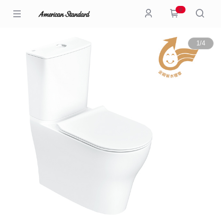
0
1
/
4