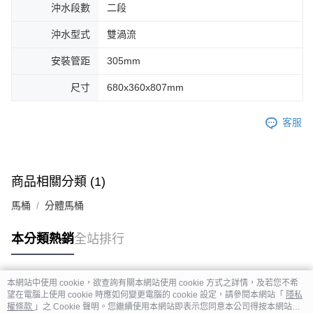
沖水段數
二段
沖水型式
雙渦流
安裝管距
305mm
尺寸
680x360x807mm
客服
商品相關分類 (1)
馬桶
分體馬桶
本分類熱銷
全站排行
本網站中使用 cookie，欲查詢有關本網站使用 cookie 方式之詳情，及若您不希
熱門標籤
望在電腦上使用 cookie 時應如何變更電腦的 cookie 設定，請參閱本網站「
隱私
權條款
」之 Cookie 聲明。您繼續使用本網站即表示您同意本公司得按本網站使