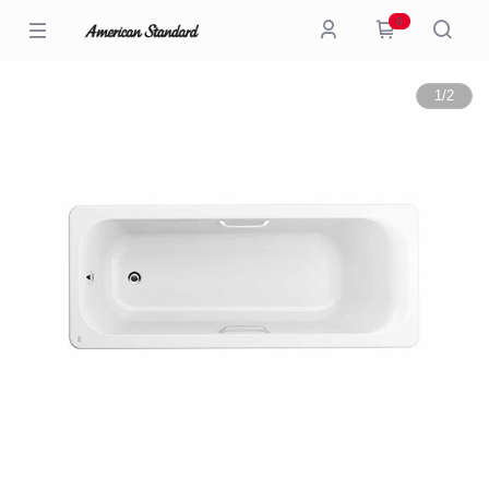
0
1
/
2