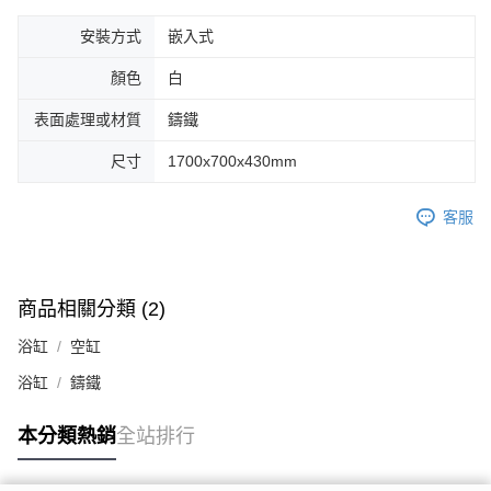
安裝方式
嵌入式
顏色
白
表面處理或材質
鑄鐵
尺寸
1700x700x430mm
客服
商品相關分類 (2)
浴缸
空缸
浴缸
鑄鐵
本分類熱銷
全站排行