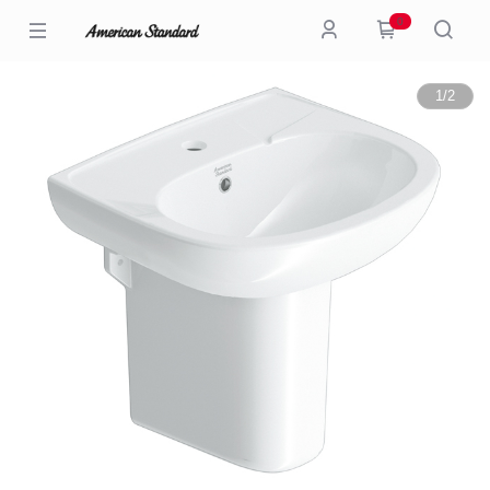
0
1
/
2