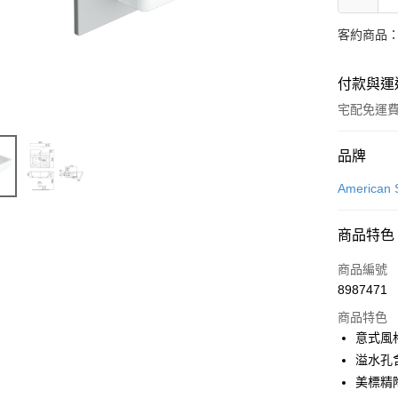
客約商品
付款與運
宅配免運
付款方式
品牌
信用卡一
American 
信用卡分
商品特色
3 期 
商品編號
6 期 
合作金
8987471
華南商
12 期
合作金
上海商
商品特色
華南商
合作金
LINE Pay
國泰世
意式風
上海商
華南商
臺灣中
溢水孔
國泰世
街口支付
上海商
匯豐（
臺灣中
美標精
國泰世
聯邦商
匯豐（