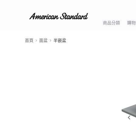
商品分類
購物
首頁
面盆
半嵌盆