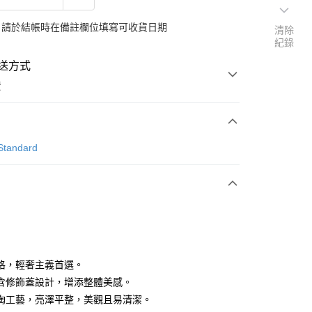
：請於結帳時在備註欄位填寫可收貨日期
清除
紀錄
送方式
費
次付款
Standard
期付款
0 利率 每期
NT$1,983
21家銀行
0 利率 每期
NT$991
21家銀行
庫商業銀行
第一商業銀行
業銀行
彰化商業銀行
 0 利率 每期
NT$495
21家銀行
庫商業銀行
第一商業銀行
業儲蓄銀行
台北富邦商業銀行
業銀行
彰化商業銀行
庫商業銀行
第一商業銀行
華商業銀行
兆豐國際商業銀行
格，輕奢主義首選。
業儲蓄銀行
台北富邦商業銀行
業銀行
彰化商業銀行
小企業銀行
台中商業銀行
含修飾蓋設計，增添整體美感。
華商業銀行
兆豐國際商業銀行
業儲蓄銀行
台北富邦商業銀行
台灣）商業銀行
華泰商業銀行
小企業銀行
台中商業銀行
陶工藝，亮澤平整，美觀且易清潔。
華商業銀行
兆豐國際商業銀行
業銀行
遠東國際商業銀行
台灣）商業銀行
華泰商業銀行