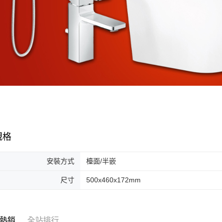
規格
安裝方式
檯面/半嵌
尺寸
500x460x172mm
熱銷
全站排行