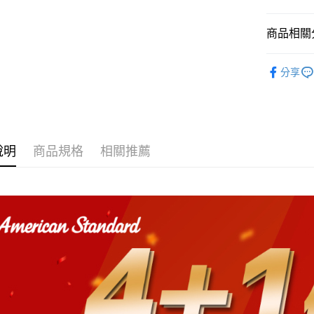
ATM付款
臺灣中
元大商
聯邦商
匯豐（
玉山商
元大商
商品相關分
聯邦商
台新國
玉山商
運送方式
元大商
台灣樂
台新國
面盆
半
玉山商
分享
約定時間
台灣樂
台新國
免運費
台灣樂
說明
商品規格
相關推薦