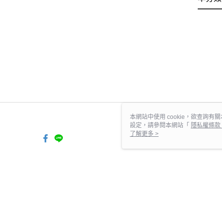
本網站中使用 cookie，欲查詢有關
設定，請參閱本網站「
隱私權條款
使用 cookie。
了解更多 >
TW-MWG1-67-201 Web2.0
© 2026 by 台灣驪住設備股份有限公司