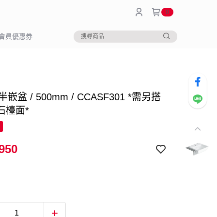
0
會員優惠券
o 半嵌盆 / 500mm / CCASF301 *需另搭
石檯面*
950