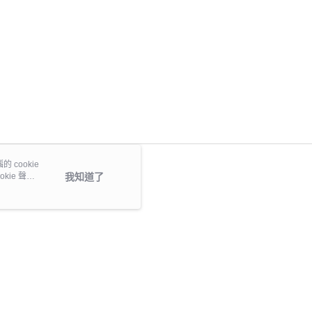
 cookie
kie 聲明
我知道了
本站最佳瀏覽環境請使用 Google Chrome、Firefox 或 Edge 以上版本