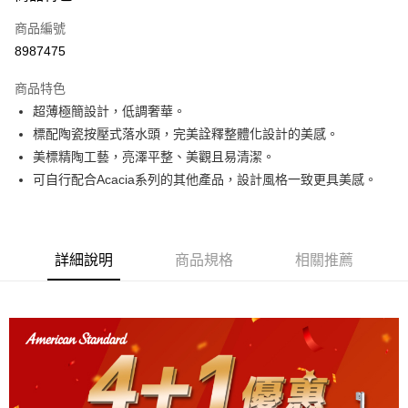
6 期 0 利率 每期
NT$1,656
21家銀行
合作金庫商業銀行
第一商業銀行
商品編號
華南商業銀行
彰化商業銀行
12 期 0 利率 每期
NT$828
21家銀行
合作金庫商業銀行
第一商業銀行
8987475
上海商業儲蓄銀行
台北富邦商業銀行
華南商業銀行
彰化商業銀行
合作金庫商業銀行
第一商業銀行
LINE Pay
國泰世華商業銀行
兆豐國際商業銀行
上海商業儲蓄銀行
台北富邦商業銀行
商品特色
華南商業銀行
彰化商業銀行
臺灣中小企業銀行
台中商業銀行
國泰世華商業銀行
兆豐國際商業銀行
超薄極簡設計，低調奢華。
街口支付
上海商業儲蓄銀行
台北富邦商業銀行
匯豐（台灣）商業銀行
華泰商業銀行
臺灣中小企業銀行
台中商業銀行
國泰世華商業銀行
兆豐國際商業銀行
標配陶瓷按壓式落水頭，完美詮釋整體化設計的美感。
聯邦商業銀行
遠東國際商業銀行
匯豐（台灣）商業銀行
華泰商業銀行
ATM付款
臺灣中小企業銀行
台中商業銀行
元大商業銀行
永豐商業銀行
美標精陶工藝，亮澤平整、美觀且易清潔。
聯邦商業銀行
遠東國際商業銀行
匯豐（台灣）商業銀行
華泰商業銀行
玉山商業銀行
星展（台灣）商業銀行
可自行配合Acacia系列的其他產品，設計風格一致更具美感。
元大商業銀行
永豐商業銀行
聯邦商業銀行
遠東國際商業銀行
運送方式
台新國際商業銀行
中國信託商業銀行
玉山商業銀行
星展（台灣）商業銀行
元大商業銀行
永豐商業銀行
台灣樂天信用卡公司
台新國際商業銀行
中國信託商業銀行
約定時間專車專送
玉山商業銀行
星展（台灣）商業銀行
台灣樂天信用卡公司
免運費
台新國際商業銀行
中國信託商業銀行
詳細說明
商品規格
相關推薦
台灣樂天信用卡公司