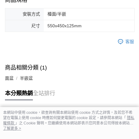
商品規格
安裝方式
檯面/半嵌
尺寸
550x450x125mm
客服
商品相關分類 (1)
面盆
半嵌盆
本分類熱銷
全站排行
本網站中使用 cookie，欲查詢有關本網站使用 cookie 方式之詳情，及若您不希
熱門標籤
望在電腦上使用 cookie 時應如何變更電腦的 cookie 設定，請參閱本網站「
隱私
權條款
」之 Cookie 聲明。您繼續使用本網站即表示您同意本公司得按本網站使
用條款之 Cookie 聲明使用 cookie。
了解更多 >