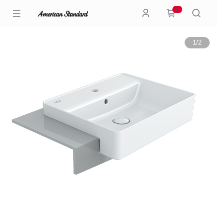
0
1
/
2