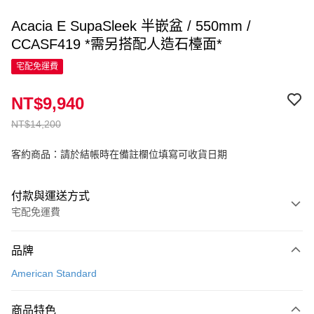
Acacia E SupaSleek 半嵌盆 / 550mm /
CCASF419 *需另搭配人造石檯面*
宅配免運費
NT$9,940
NT$14,200
客約商品：請於結帳時在備註欄位填寫可收貨日期
付款與運送方式
宅配免運費
付款方式
品牌
信用卡一次付款
American Standard
信用卡分期付款
3 期 0 利率 每期
NT$3,313
21家銀行
商品特色