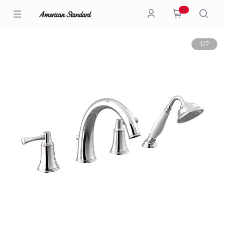
0
1
/
2