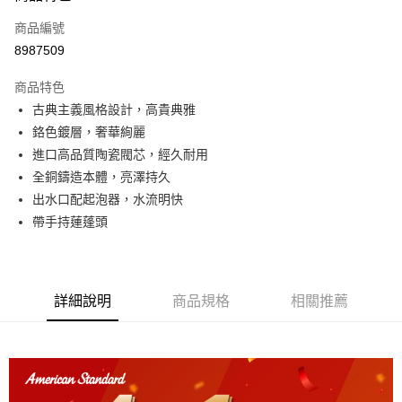
6 期 0 利率 每期
NT$3,161
21家銀行
合作金庫商業銀行
第一商業銀行
商品編號
華南商業銀行
彰化商業銀行
12 期 0 利率 每期
NT$1,580
21家銀行
合作金庫商業銀行
第一商業銀行
8987509
上海商業儲蓄銀行
台北富邦商業銀行
華南商業銀行
彰化商業銀行
合作金庫商業銀行
第一商業銀行
LINE Pay
國泰世華商業銀行
兆豐國際商業銀行
上海商業儲蓄銀行
台北富邦商業銀行
商品特色
華南商業銀行
彰化商業銀行
臺灣中小企業銀行
台中商業銀行
國泰世華商業銀行
兆豐國際商業銀行
古典主義風格設計，高貴典雅
街口支付
上海商業儲蓄銀行
台北富邦商業銀行
匯豐（台灣）商業銀行
華泰商業銀行
臺灣中小企業銀行
台中商業銀行
國泰世華商業銀行
兆豐國際商業銀行
鉻色鍍層，奢華絢麗
聯邦商業銀行
遠東國際商業銀行
匯豐（台灣）商業銀行
華泰商業銀行
ATM付款
臺灣中小企業銀行
台中商業銀行
元大商業銀行
永豐商業銀行
進口高品質陶瓷閥芯，經久耐用
聯邦商業銀行
遠東國際商業銀行
匯豐（台灣）商業銀行
華泰商業銀行
玉山商業銀行
星展（台灣）商業銀行
全銅鑄造本體，亮澤持久
元大商業銀行
永豐商業銀行
聯邦商業銀行
遠東國際商業銀行
運送方式
台新國際商業銀行
中國信託商業銀行
玉山商業銀行
星展（台灣）商業銀行
出水口配起泡器，水流明快
元大商業銀行
永豐商業銀行
台灣樂天信用卡公司
台新國際商業銀行
中國信託商業銀行
約定時間專車專送
帶手持蓮蓬頭
玉山商業銀行
星展（台灣）商業銀行
台灣樂天信用卡公司
免運費
台新國際商業銀行
中國信託商業銀行
台灣樂天信用卡公司
詳細說明
商品規格
相關推薦