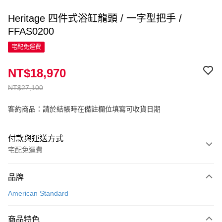
Heritage 四件式浴缸龍頭 / 一字型把手 /
FFAS0200
宅配免運費
NT$18,970
NT$27,100
客約商品：請於結帳時在備註欄位填寫可收貨日期
付款與運送方式
宅配免運費
付款方式
品牌
信用卡一次付款
American Standard
信用卡分期付款
3 期 0 利率 每期
NT$6,323
21家銀行
商品特色