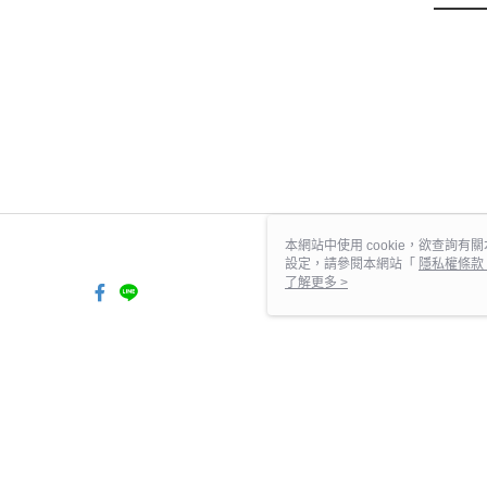
本網站中使用 cookie，欲查詢有關
設定，請參閱本網站「
隱私權條款
使用 cookie。
了解更多 >
TW-MWG1-61-224 Web2.0
© 2026 by 台灣驪住設備股份有限公司