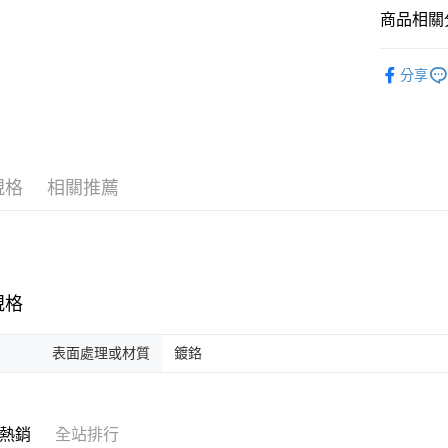
玉山商
元大商
商品相關分
聯邦商
台新國
玉山商
運送方式
元大商
台灣樂
台新國
衛浴配件
玉山商
分享
約定時間
台灣樂
台新國
免運費
台灣樂
規格
相關推薦
規格
表面處理或材質
鍍鉻
熱銷
全站排行