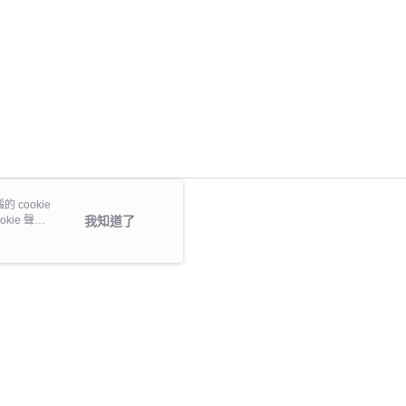
 cookie
kie 聲明
我知道了
本站最佳瀏覽環境請使用 Google Chrome、Firefox 或 Edge 以上版本