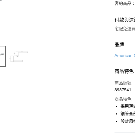
客約商品
付款與運
宅配免運
付款方式
品牌
信用卡一
American 
信用卡分
商品特色
3 期 
商品編號
6 期 
合作金
8987541
華南商
12 期
合作金
上海商
商品特色
華南商
合作金
LINE Pay
國泰世
採用薄
上海商
華南商
臺灣中
銅管全
國泰世
街口支付
上海商
匯豐（
臺灣中
設計風格
國泰世
聯邦商
匯豐（
ATM付款
臺灣中
元大商
聯邦商
匯豐（