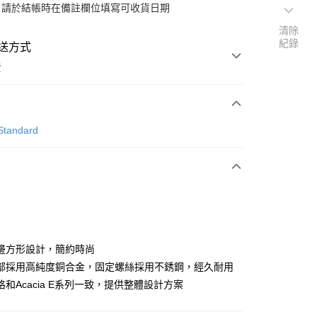
：請於結帳時在備註欄位填寫可收貨日期
清除
紀錄
送方式
費
次付款
Standard
期付款
0 利率 每期
NT$490
21家銀行
0 利率 每期
NT$245
21家銀行
庫商業銀行
第一商業銀行
業銀行
彰化商業銀行
 0 利率 每期
NT$122
21家銀行
庫商業銀行
第一商業銀行
業儲蓄銀行
台北富邦商業銀行
業銀行
彰化商業銀行
庫商業銀行
第一商業銀行
華商業銀行
兆豐國際商業銀行
邊方形設計，簡約時尚
業儲蓄銀行
台北富邦商業銀行
業銀行
彰化商業銀行
小企業銀行
台中商業銀行
部採用高純度銅合金，固定螺絲採用不銹鋼，經久耐用
華商業銀行
兆豐國際商業銀行
業儲蓄銀行
台北富邦商業銀行
台灣）商業銀行
華泰商業銀行
小企業銀行
台中商業銀行
和Acacia E系列一致，提供整體設計方案
華商業銀行
兆豐國際商業銀行
業銀行
遠東國際商業銀行
台灣）商業銀行
華泰商業銀行
小企業銀行
台中商業銀行
業銀行
永豐商業銀行
業銀行
遠東國際商業銀行
台灣）商業銀行
華泰商業銀行