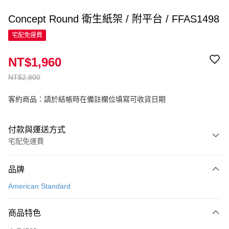
Concept Round 衛生紙架 / 附平台 / FFAS1498
宅配免運費
NT$1,960
NT$2,800
客約商品：請於結帳時在備註欄位填寫可收貨日期
付款與運送方式
宅配免運費
付款方式
品牌
信用卡一次付款
American Standard
信用卡分期付款
3 期 0 利率 每期
NT$653
21家銀行
商品特色
6 期 0 利率 每期
NT$326
21家銀行
合作金庫商業銀行
第一商業銀行