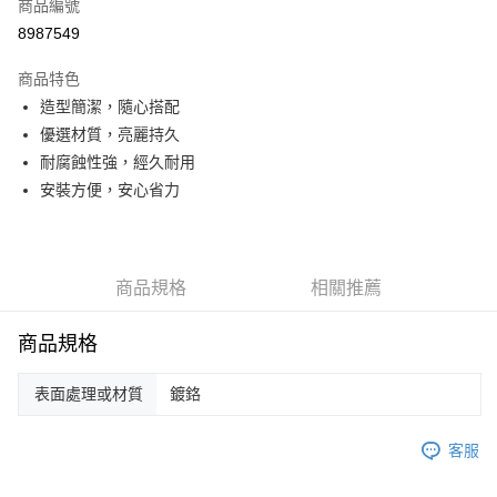
商品編號
華南商業銀行
彰化商業銀行
12 期 0 利率 每期
NT$163
21家銀行
合作金庫商業銀行
第一商業銀行
8987549
上海商業儲蓄銀行
台北富邦商業銀行
華南商業銀行
彰化商業銀行
合作金庫商業銀行
第一商業銀行
LINE Pay
國泰世華商業銀行
兆豐國際商業銀行
上海商業儲蓄銀行
台北富邦商業銀行
商品特色
華南商業銀行
彰化商業銀行
臺灣中小企業銀行
台中商業銀行
國泰世華商業銀行
兆豐國際商業銀行
造型簡潔，隨心搭配
街口支付
上海商業儲蓄銀行
台北富邦商業銀行
匯豐（台灣）商業銀行
華泰商業銀行
臺灣中小企業銀行
台中商業銀行
國泰世華商業銀行
兆豐國際商業銀行
優選材質，亮麗持久
聯邦商業銀行
遠東國際商業銀行
匯豐（台灣）商業銀行
華泰商業銀行
ATM付款
臺灣中小企業銀行
台中商業銀行
元大商業銀行
永豐商業銀行
耐腐蝕性強，經久耐用
聯邦商業銀行
遠東國際商業銀行
匯豐（台灣）商業銀行
華泰商業銀行
玉山商業銀行
星展（台灣）商業銀行
安裝方便，安心省力
元大商業銀行
永豐商業銀行
聯邦商業銀行
遠東國際商業銀行
運送方式
台新國際商業銀行
中國信託商業銀行
玉山商業銀行
星展（台灣）商業銀行
元大商業銀行
永豐商業銀行
台灣樂天信用卡公司
台新國際商業銀行
中國信託商業銀行
約定時間專車專送
玉山商業銀行
星展（台灣）商業銀行
台灣樂天信用卡公司
免運費
台新國際商業銀行
中國信託商業銀行
商品規格
相關推薦
台灣樂天信用卡公司
商品規格
表面處理或材質
鍍鉻
客服