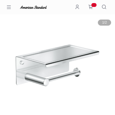
0
1
/
2